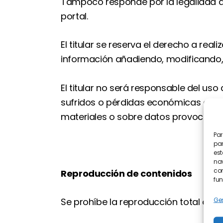
Tampoco responde por la legalidad de
portal.
El titular se reserva el derecho a real
información añadiendo, modificando, c
El titular no será responsable del us
sufridos o pérdidas económicas que, 
materiales o sobre datos provocados 
Par
par
est
nav
con
Reproducción de contenidos
fun
Ges
Se prohíbe la reproducción total o pa