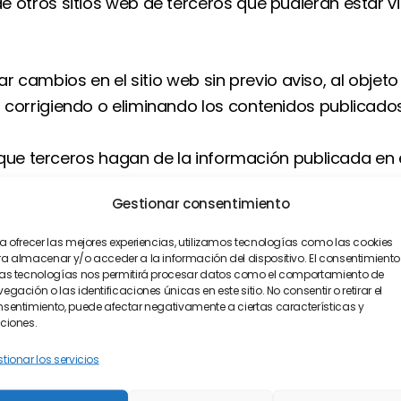
 otros sitios web de terceros que pudieran estar 
izar cambios en el sitio web sin previo aviso, al obj
orrigiendo o eliminando los contenidos publicados o
o que terceros hagan de la información publicada en 
de forma directa o indirecta produzcan o puedan p
Gestionar consentimiento
por el uso de la citada información.
a ofrecer las mejores experiencias, utilizamos tecnologías como las cookies
a almacenar y/o acceder a la información del dispositivo. El consentimiento
as tecnologías nos permitirá procesar datos como el comportamiento de
egación o las identificaciones únicas en este sitio. No consentir o retirar el
sentimiento, puede afectar negativamente a ciertas características y
ciones.
tionar los servicios
rcial de los contenidos publicados en la web.