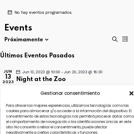
No hay eventos programados.
Events
N
N
B
Próximamente
L
a
a
S
u
i
v
e
v
s
Últimos Eventos Pasados
s
e
l
e
c
t
g
e
g
a
a
Jun 13, 2023 @ 10:00
-
Jun 20, 2023 @ 16:30
a
JUN
c
a
r
13
Night at the Zoo
c
c
c
2023
i
i
The Best Zoo
350 5th Ave, New York
i
Gestionar consentimiento
ó
o
$420
ó
n
n
Para ofrecer las mejores experiencias, utilizamos tecnologías como las
n
d
a
D
May 19, 2023 @ 08:00
-
17:00
cookies para almacenar y/o acceder a la información del dispositivo. El
MAY
d
e
19
e
r
consentimiento de estas tecnologías nos permitirá procesar datos como
Show of the Parrots
s
e
el comportamiento de navegación o las identificaciones únicas en este
2023
v
f
t
The Best Zoo
350 5th Ave, New York
sitio. No consentir o retirar el consentimiento, puede afectar
a
b
i
e
negativamente a ciertas características y funciones.
c