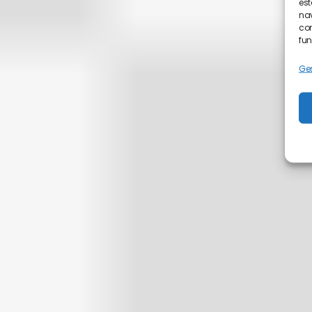
est
nav
con
fun
Ges