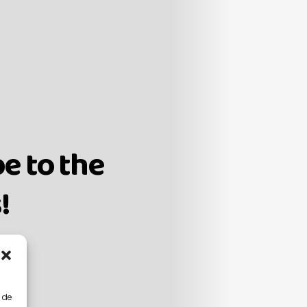
e to the
!
 de