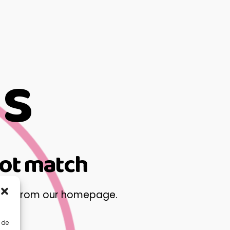
ts
not match
tart from
our homepage
.
 de