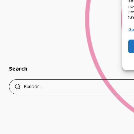
est
nav
con
fun
Ges
Search