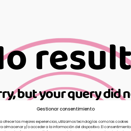
o resul
rry, but your query did 
Gestionar consentimiento
ed? Take a moment and do a search below or s
a ofrecer las mejores experiencias, utilizamos tecnologías como las cookies
a almacenar y/o acceder a la información del dispositivo. El consentimiento