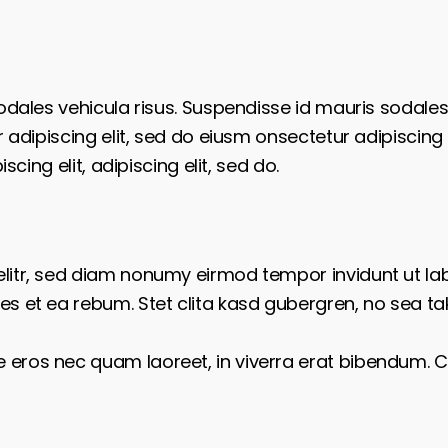
odales vehicula risus. Suspendisse id mauris sodales, 
r adipiscing elit, sed do eiusm onsectetur adipiscing 
scing elit, adipiscing elit, sed do.
elitr, sed diam nonumy eirmod tempor invidunt ut l
es et ea rebum. Stet clita kasd gubergren, no sea t
eros nec quam laoreet, in viverra erat bibendum. Cra