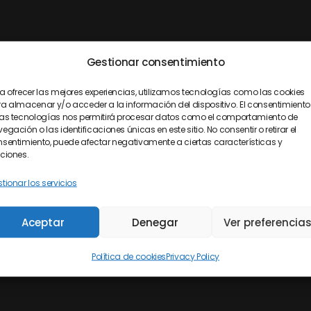
Gestionar consentimiento
a ofrecer las mejores experiencias, utilizamos tecnologías como las cookies
a almacenar y/o acceder a la información del dispositivo. El consentimiento
as tecnologías nos permitirá procesar datos como el comportamiento de
egación o las identificaciones únicas en este sitio. No consentir o retirar el
sentimiento, puede afectar negativamente a ciertas características y
ciones.
tionar los servicios
Aceptar
Denegar
Ver preferencia
Política de cookies
Privacy Policy