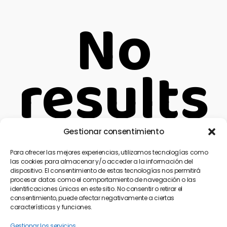
No
results
Gestionar consentimiento
We're sorry, but your query
Para ofrecer las mejores experiencias, utilizamos tecnologías como
did not match
las cookies para almacenar y/o acceder a la información del
dispositivo. El consentimiento de estas tecnologías nos permitirá
procesar datos como el comportamiento de navegación o las
Can't find what you need? Take a moment and do
identificaciones únicas en este sitio. No consentir o retirar el
consentimiento, puede afectar negativamente a ciertas
a search below or start from
our homepage
.
características y funciones.
Gestionar los servicios