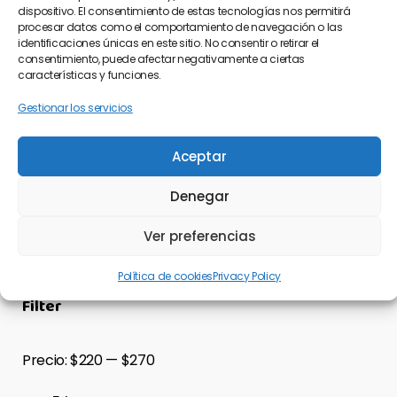
dispositivo. El consentimiento de estas tecnologías nos permitirá
procesar datos como el comportamiento de navegación o las
identificaciones únicas en este sitio. No consentir o retirar el
consentimiento, puede afectar negativamente a ciertas
características y funciones.
Categories
Gestionar los servicios
Accessories
(3)
Aceptar
Bags
(1)
Cloth
(2)
Denegar
Exclusive
(1)
Ver preferencias
Style
(2)
Uncategorized
(0)
Política de cookies
Privacy Policy
Filter
Precio:
$220
—
$270