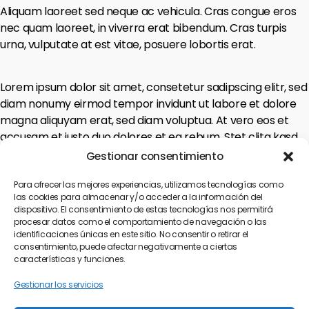
Aliquam laoreet sed neque ac vehicula. Cras congue eros
nec quam laoreet, in viverra erat bibendum. Cras turpis
urna, vulputate at est vitae, posuere lobortis erat.
Lorem ipsum dolor sit amet, consetetur sadipscing elitr, sed
diam nonumy eirmod tempor invidunt ut labore et dolore
magna aliquyam erat, sed diam voluptua. At vero eos et
accusam et justo duo dolores et ea rebum. Stet clita kasd
gubergren, no sea takimata sanctus est Lorem ipsum dolor
Gestionar consentimiento
sit amet.
Para ofrecer las mejores experiencias, utilizamos tecnologías como
Aliquam quis lobortis quam
las cookies para almacenar y/o acceder a la información del
dispositivo. El consentimiento de estas tecnologías nos permitirá
Curabitur pellentesque odio magna, id malesuada arcu
procesar datos como el comportamiento de navegación o las
identificaciones únicas en este sitio. No consentir o retirar el
sodales ut. Sed sed quam ut ex bibendum commodo id id
consentimiento, puede afectar negativamente a ciertas
magna. Aliquam sed ligula sed ante blandit volutpat. Ut
características y funciones.
bibendum, nisi et mattis vulputate, odio arcu aliquet metus,
Gestionar los servicios
nec dapibus risus risus quis lectus.