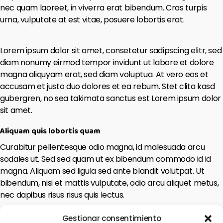
nec quam laoreet, in viverra erat bibendum. Cras turpis
urna, vulputate at est vitae, posuere lobortis erat.
Lorem ipsum dolor sit amet, consetetur sadipscing elitr, sed
diam nonumy eirmod tempor invidunt ut labore et dolore
magna aliquyam erat, sed diam voluptua. At vero eos et
accusam et justo duo dolores et ea rebum. Stet clita kasd
gubergren, no sea takimata sanctus est Lorem ipsum dolor
sit amet.
Aliquam quis lobortis quam
Curabitur pellentesque odio magna, id malesuada arcu
sodales ut. Sed sed quam ut ex bibendum commodo id id
magna. Aliquam sed ligula sed ante blandit volutpat. Ut
bibendum, nisi et mattis vulputate, odio arcu aliquet metus,
nec dapibus risus risus quis lectus.
Lorem ipsum dolor sit amet, consetetur sadipscing elitr, sed
Gestionar consentimiento