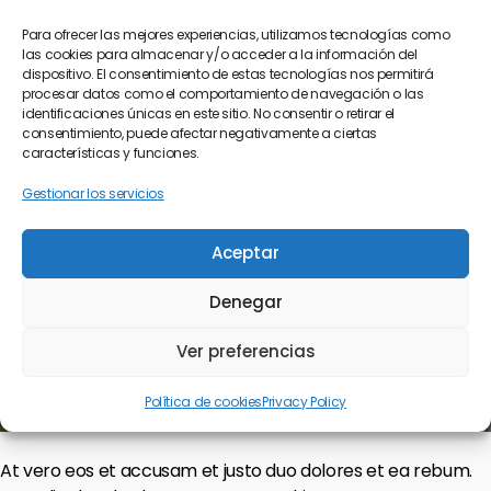
diam nonumy eirmod tempor invidunt ut labore et dolore
magna aliquyam erat, sed diam voluptua. At vero eos et
Para ofrecer las mejores experiencias, utilizamos tecnologías como
las cookies para almacenar y/o acceder a la información del
accusam et justo duo dolores et ea rebum. Stet clita kasd
dispositivo. El consentimiento de estas tecnologías nos permitirá
gubergren, no sea takimata sanctus est Lorem ipsum dolor
procesar datos como el comportamiento de navegación o las
sit amet.
identificaciones únicas en este sitio. No consentir o retirar el
consentimiento, puede afectar negativamente a ciertas
características y funciones.
Gestionar los servicios
Aceptar
Denegar
Ver preferencias
Política de cookies
Privacy Policy
At vero eos et accusam et justo duo dolores et ea rebum.