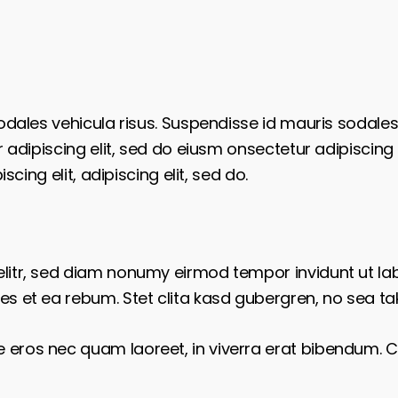
odales vehicula risus. Suspendisse id mauris sodales, 
r adipiscing elit, sed do eiusm onsectetur adipiscing 
scing elit, adipiscing elit, sed do.
elitr, sed diam nonumy eirmod tempor invidunt ut l
es et ea rebum. Stet clita kasd gubergren, no sea t
eros nec quam laoreet, in viverra erat bibendum. Cra