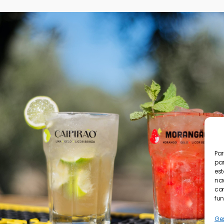
Par
par
est
nav
con
fun
Ges