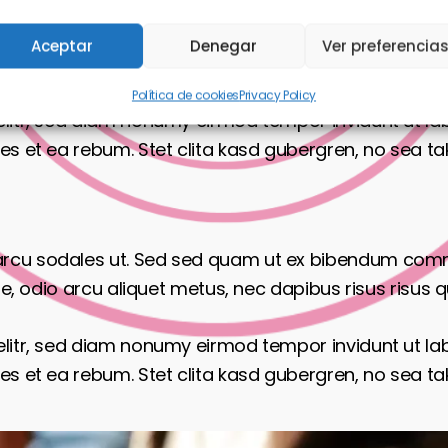
Aceptar
Denegar
Ver preferencia
Política de cookies
Privacy Policy
elitr, sed diam nonumy eirmod tempor invidunt ut l
es et ea rebum. Stet clita kasd gubergren, no sea t
arcu sodales ut. Sed sed quam ut ex bibendum comm
e, odio arcu aliquet metus, nec dapibus risus risus qu
elitr, sed diam nonumy eirmod tempor invidunt ut l
es et ea rebum. Stet clita kasd gubergren, no sea t