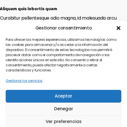
Aliquam quis lobortis quam
Curabitur pellentesque odio magna, id malesuada arcu
sodales ut. Sed sed quam ut ex bibendum commodo id id
Gestionar consentimiento
magna. Aliquam sed ligula sed ante blandit volutpat. Ut
bibendum, nisi et mattis vulputate, odio arcu aliquet metus,
Para ofrecer las mejores experiencias, utilizamos tecnologías como
nec dapibus risus risus quis lectus.
las cookies para almacenar y/o acceder a la información del
dispositivo. El consentimiento de estas tecnologías nos permitirá
procesar datos como el comportamiento de navegación o las
Lorem ipsum dolor sit amet, consetetur sadipscing elitr, sed
identificaciones únicas en este sitio. No consentir o retirar el
diam nonumy eirmod tempor invidunt ut labore et dolore
consentimiento, puede afectar negativamente a ciertas
magna aliquyam erat, sed diam voluptua. At vero eos et
características y funciones.
accusam et justo duo dolores et ea rebum. Stet clita kasd
Gestionar los servicios
gubergren, no sea takimata sanctus est Lorem ipsum dolor
sit amet.
Aceptar
Denegar
Ver preferencias