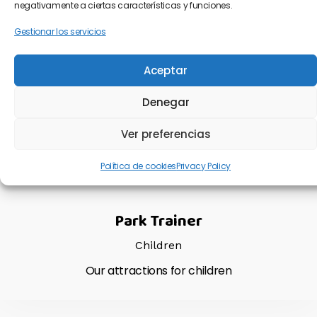
Our Fun Carousels
negativamente a ciertas características y funciones.
Gestionar los servicios
Children
Our attractions for children
Aceptar
Denegar
03
Ver preferencias
Política de cookies
Privacy Policy
Park Trainer
Children
Our attractions for children