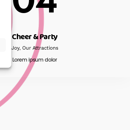
04
Cheer & Party
s
Joy,
Our Attractions
Lorem ipsum dolor