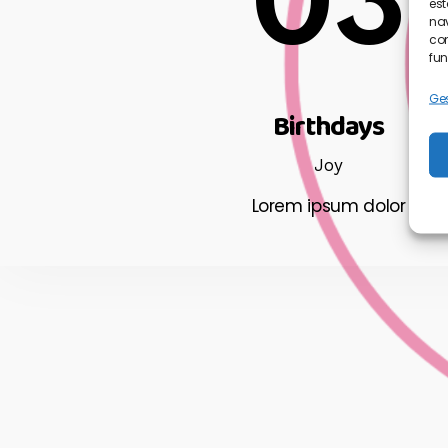
03
est
nav
con
fun
Ges
Birthdays
Joy
Lorem ipsum dolor