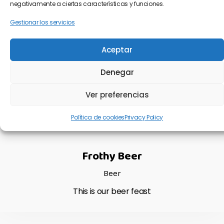
Our Cool Entertainment
negativamente a ciertas características y funciones.
Gestionar los servicios
Beer
This is our beer feast
Aceptar
Denegar
03
Ver preferencias
Política de cookies
Privacy Policy
Frothy Beer
Beer
This is our beer feast