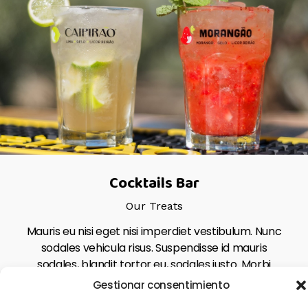
Cocktails Bar
Our Treats
Mauris eu nisi eget nisi imperdiet vestibulum. Nunc
sodales vehicula risus. Suspendisse id mauris
sodales, blandit tortor eu, sodales justo. Morbi
tincidunt, ante vel suscipit volutpat, turpis enim
Gestionar consentimiento
volutpSectetur adipiscing…